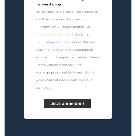
einverstanden.
Ja, ich möchte die kostenlosen Tipps für
die Planung eines Volunteering-
Einsatzes im Ausland erhalten. Die
Datenschutzerklärung
habe ich zur
Kenntnis genommen und verstanden,
dass meine Daten dazu elektronisch
erhoben und gespeichert werden. Deine
Daten werden nicht an Dritte
weitergegeben und du kannst dich in
jeder Mail mit einem einfachen Klick
abmelden.
Jetzt anmelden!