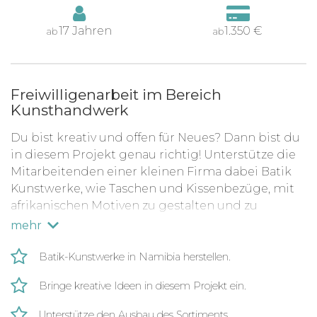
17 Jahren
1.350 €
ab
ab
Freiwilligenarbeit im Bereich
Kunsthandwerk
Du bist kreativ und offen für Neues? Dann bist du
in diesem Projekt genau richtig! Unterstütze die
Mitarbeitenden einer kleinen Firma dabei Batik
Kunstwerke, wie Taschen und Kissenbezüge, mit
afrikanischen Motiven zu gestalten und zu
verkaufen. Auch Töpferei, Mithilfe in der
mehr
Malwerkstatt und bei der Verarbeitung von
Glasperlen sind mögliche Einsatzfelder. Deine
Batik-Kunstwerke in Namibia herstellen.
Ideen sind willkommen!
Bringe kreative Ideen in diesem Projekt ein.
Kunst aus Katutura
Unterstütze den Ausbau des Sortiments.