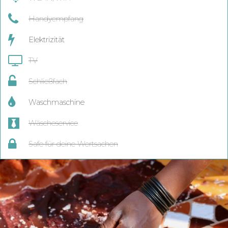
Handyempfang
Elektrizität
TV
Schließfach
Waschmaschine
Wäscheservice
Safe für deine Wertsachen