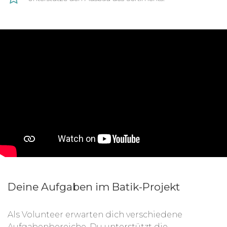
Die kleine Firma in Katutura, Windhoek bietet
ihren Mitarbeitenden eine sichere
Einnahmequelle und faire Arbeitsbedingungen.
Gerade Frauen erhalten so eine Chance auf
finanzielle Unabhängigkeit. Durch den Ausbau
des Sortiments sollen neue Arbeitsplätze
geschaffen werden.
Deine Aufgaben im Batik-Projekt
Als Volunteer erwarten dich verschiedene
Aufgabenbereiche. Du unterstützt die