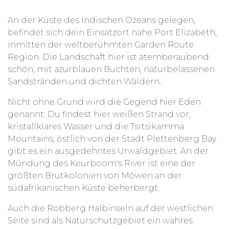
Für Studierende besteht die Möglichkeit, auf
An der Küste des Indischen Ozeans gelegen,
Wunsch ein eigenes kleines Forschungsprojekt
befindet sich dein Einsatzort nahe Port Elizabeth,
durchzuführen und mit einer/m örtlichen
inmitten der weltberühmten Garden Route
Forscher/in zusammen zu arbeiten.
Region. Die Landschaft hier ist atemberaubend
schön, mit azurblauen Buchten, naturbelassenen
Sandstränden und dichten Wäldern.
Nicht ohne Grund wird die Gegend hier Eden
genannt: Du findest hier weißen Strand vor,
kristallklares Wasser und die Tsitsikamma
Mountains, östlich von der Stadt Plettenberg Bay
gibt es ein ausgedehntes Urwaldgebiet. An der
Mündung des Keurboom's River ist eine der
größten Brutkolonien von Möwen an der
südafrikanischen Küste beherbergt.
Auch die Robberg Halbinseln auf der westlichen
Seite sind als Naturschutzgebiet ein wahres