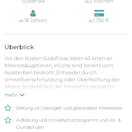
Südafrika
2 Wochen
ab
18 Jahren
1.750 €
ab
ab
Überblick
Vor den Küsten Südafrikas leben 43 Arten an
Meeressäugetieren, etliche sind bereits vom
Aussterben bedroht. Entweder durch
Umweltverschmutzung oder Überfischung der
Meere. So steht laut der Umweltorganisation
WWF beispielsweise der weiße Hai auf der Liste
mehr
der gefährdeten Tierarten. Auch einige Walarten
sind stark gefährdet.
Rettung von Seevögeln und gestrandeter Meerestiere
Wenn du dich entscheidest, beim Meerestiere-
Aufklärung und Umweltschutzprogramm und Vor- &
Schutzprojekt bei Port Elizabeth mitzumachen,
Grundschulen