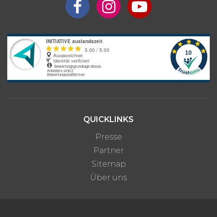
3 Wochen
ab 2.380 €
4 Wochen
ab 3.010 €
5 Wochen
ab 3.640 €
6 Wochen
ab 4.270 €
7 Wochen
ab 4.900 €
8 Wochen
ab 5.530 €
3 Monate
ab 8.050 €
QUICKLINKS
Interesse an längerem
Preis auf
Aufenthalt?
Anfrage
Presse
Partner
Bitte beachte: Alle Angaben zu Preisen sind ohne Gewähr. Bei den
Sitemap
Programmpreisen handelt es sich um Circa-Angaben des
Anbieters, die je nach gewünschter Unterkunftsart und optionalen
Über uns
Zusatzleistungen variieren können.