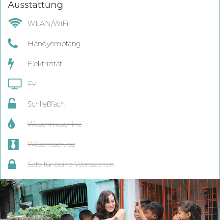
Ausstattung
WLAN/WiFi
Handyempfang
Elektrizität
TV
Schließfach
Waschmaschine
Wäscheservice
Safe für deine Wertsachen