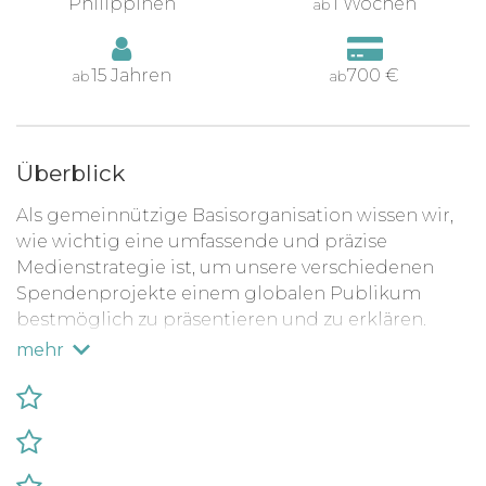
Philippinen
1 Wochen
ab
15 Jahren
700 €
ab
ab
Überblick
Als gemeinnützige Basisorganisation wissen wir,
wie wichtig eine umfassende und präzise
Medienstrategie ist, um unsere verschiedenen
Spendenprojekte einem globalen Publikum
bestmöglich zu präsentieren und zu erklären.
Leider haben wir nicht die Kapazitäten, um
mehr
zusätzliche Mitarbeiter für diese wichtige Aufgabe
einzustellen, sodass wir auf internationale
Freiwillige zurückgreifen müssen, um diese
Arbeit zu unterstützen.