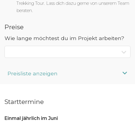
Trekking Tour. Lass dich dazu gerne von unserem Team
beraten.
Preise
Wie lange möchtest du im Projekt arbeiten?
Preisliste anzeigen
Aufenthaltsdauer
Programmpreis
Starttermine
Interesse an längerem
Preis auf
Aufenthalt?
Anfrage
Einmal jährlich im Juni
Bitte beachte: Alle Angaben zu Preisen sind ohne Gewähr. Bei den
Programmpreisen handelt es sich um Circa-Angaben des