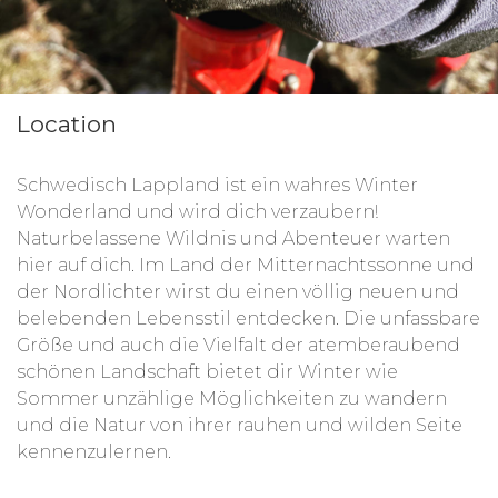
Location
Schwedisch Lappland ist ein wahres Winter
Wonderland und wird dich verzaubern!
Naturbelassene Wildnis und Abenteuer warten
hier auf dich. Im Land der Mitternachtssonne und
der Nordlichter wirst du einen völlig neuen und
belebenden Lebensstil entdecken. Die unfassbare
Größe und auch die Vielfalt der atemberaubend
schönen Landschaft bietet dir Winter wie
Sommer unzählige Möglichkeiten zu wandern
und die Natur von ihrer rauhen und wilden Seite
kennenzulernen.