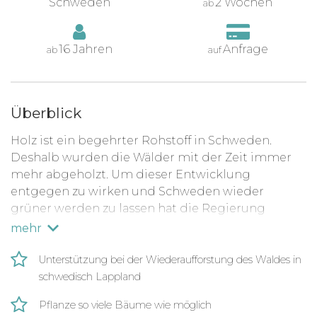
Schweden
2 Wochen
ab
16 Jahren
Anfrage
ab
auf
Überblick
Holz ist ein begehrter Rohstoff in Schweden.
Deshalb wurden die Wälder mit der Zeit immer
mehr abgeholzt. Um dieser Entwicklung
entgegen zu wirken und Schweden wieder
grüner werden zu lassen hat die Regierung
beschlossen jeden gefällten Baum durch drei
mehr
neue Pflanzen zu ersetzen. Bäume leisten einen
wichtigen Beitrag zum Klimaschutz, da sie CO2-
Unterstützung bei der Wiederaufforstung des Waldes in
Emissionen binden und so die Luft reinigen und
schwedisch Lappland
Erderwärmung verzögern.
Pflanze so viele Bäume wie möglich