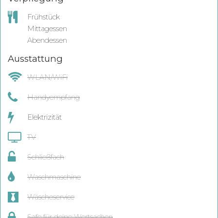
Frühstück
Mittagessen
Abendessen
Ausstattung
WLAN/WiFi
Handyempfang
Elektrizität
TV
Schließfach
Waschmaschine
Wäscheservice
Safe für deine Wertsachen