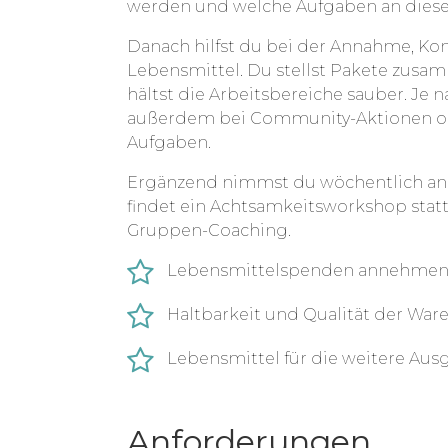
werden und welche Aufgaben an dies
bewahren und gleichzeitig bedürftige
Durch deine Mitarbeit kann das Team
Danach hilfst du bei der Annahme, Kon
vorbereiten und die Ausgabe verlässlic
Lebensmittel. Du stellst Pakete zusa
hältst die Arbeitsbereiche sauber. Je 
Darüber hinaus stärkst du die lokale
außerdem bei Community-Aktionen od
Erfahrungen in sozialer Arbeit, Lebe
Aufgaben.
Handeln. Das Ziel ist eine direkte Unt
Umgang mit verfügbaren Ressourcen.
Ergänzend nimmst du wöchentlich an 
findet ein Achtsamkeitsworkshop statt;
Gruppen-Coaching.
Lebensmittelspenden annehmen 
Haltbarkeit und Qualität der War
Lebensmittel für die weitere Aus
Anforderungen