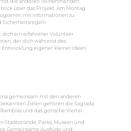
ernst die anderen Teilnehmenden
rblick über das Projekt. Am Montag
programm mit Informationen zu
 Sicherheitsregeln.
 dich ein erfahrener Volunteer.
ennen, der dich während des
r Entwicklung eigener kleiner Ideen
elona gemeinsam mit den anderen
bekannten Zielen gehören die Sagrada
as Ramblas und das gotische Viertel.
en Stadtstrände, Parks, Museen und
ng. Gemeinsame Ausflüge und