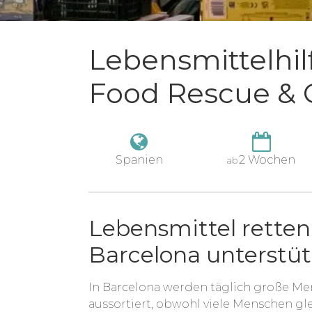
Lebensmittelhil
Food Rescue &
Spanien
2 Wochen
ab
Lebensmittel rette
Barcelona unterstü
In Barcelona werden täglich große M
aussortiert, obwohl viele Menschen gl