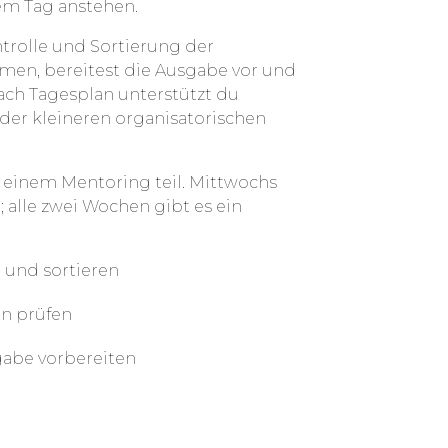
em Tag anstehen.
 Menschen in Barcelona zu versorgen.
 mehr Spenden bearbeiten, Pakete
trolle und Sortierung der
h organisieren.
mmen, bereitest die Ausgabe vor und
nach Tagesplan unterstützt du
 Community und sammelst praktische
er kleineren organisatorischen
nsmittelrettung und nachhaltigem
erstützung vor Ort und ein bewussterer
einem Mentoring teil. Mittwochs
 alle zwei Wochen gibt es ein
und sortieren
en prüfen
gabe vorbereiten