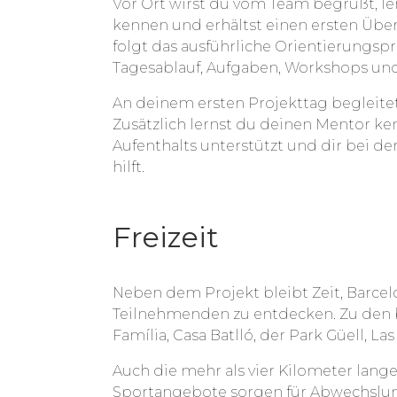
Vor Ort wirst du vom Team begrüßt, l
kennen und erhältst einen ersten Übe
folgt das ausführliche Orientierungs
Tagesablauf, Aufgaben, Workshops und
An deinem ersten Projekttag begleitet
Zusätzlich lernst du deinen Mentor k
Aufenthalts unterstützt und dir bei de
hilft.
Freizeit
Neben dem Projekt bleibt Zeit, Barc
Teilnehmenden zu entdecken. Zu den 
Família, Casa Batlló, der Park Güell, L
Auch die mehr als vier Kilometer lang
Sportangebote sorgen für Abwechslu