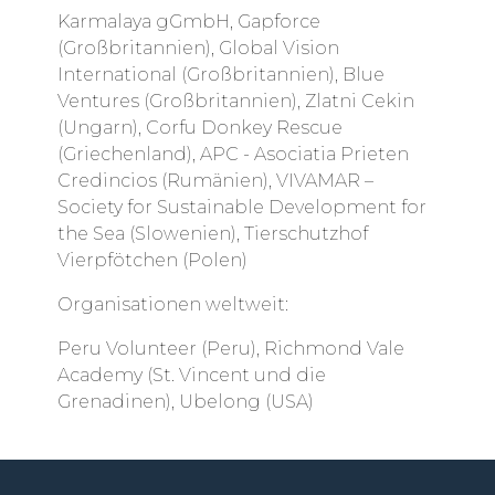
Karmalaya gGmbH, Gapforce
(Großbritannien), Global Vision
International (Großbritannien), Blue
Ventures (Großbritannien), Zlatni Cekin
(Ungarn), Corfu Donkey Rescue
(Griechenland), APC -
Asociatia Prieten
Credincios (Rumänien),
VIVAMAR –
Society for Sustainable Development for
the Sea (Slowenien), Tierschutzhof
Vierpfötchen (Polen)
Organisationen weltweit:
Peru Volunteer (Peru), Richmond Vale
Academy (St. Vincent und die
Grenadinen), Ubelong (USA)