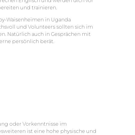
sprechen Englisch und werden dich vor
ereiten und trainieren.
Baby-Waisenheimen in Uganda
chsvoll und Volunteers sollten sich im
en. Natürlich auch in Gesprächen mit
erne persönlich berät.
dung oder Vorkenntnisse im
sweiteren ist eine hohe physische und