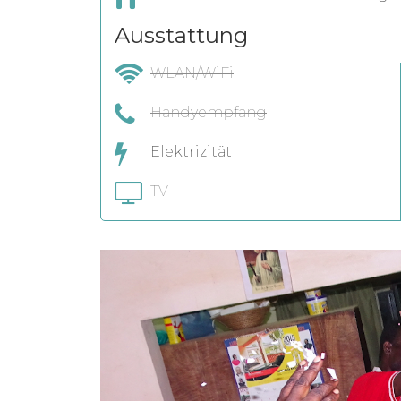
Ausstattung
WLAN/WiFi
Handyempfang
Elektrizität
TV