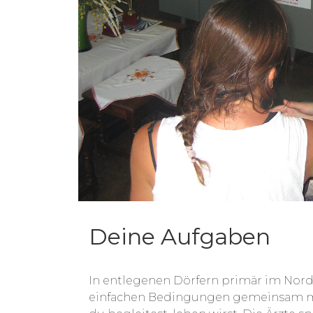
staatlichen Gesundheitsangeboten. D
Durchsetzungskraft der Gesundheitsvo
ländlichen Regionen Afrikas beklagt. 
„rural outreach“ von sich reden gemac
Gesundheitsangebote so nah als mögl
Akzeptanzprobleme überwinden. Nur 
entlegenen Regionen Afrikas wirklich
Deine Aufgaben
In entlegenen Dörfern primär im Nord
einfachen Bedingungen gemeinsam m