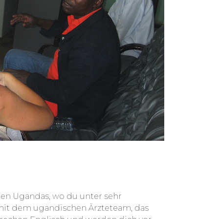
ie geringe Reichweite und mangelnde
rsorge wird vor allem in den
In diesem Bereich hat das Schlagwort
ht. Dieser Ansatz möchte
ich an die Menschen bringen und
so kann den Menschen in den
 geholfen werden.
en Ugandas, wo du unter sehr
it dem ugandischen Ärzteteam, das