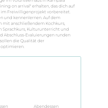
Tage im Volunteerhaus in Kampala
ning on arrival" erhalten, das dich auf
im Freiwilligenprojekt vorbereitet.
en und kennenlernen. Auf dem
h mit anschließendem Kochkurs,
n Sprachkurs, Kulturunterricht und
und Abschluss-Evaluierungen runden
ollen die Qualität der
 optimieren.
ssen
Abendessen