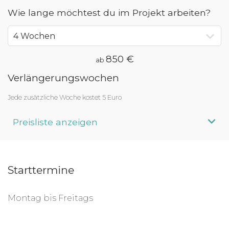
Wie lange möchtest du im Projekt arbeiten?
850 €
ab
Verlängerungswochen
Jede zusätzliche Woche kostet 5 Euro
Preisliste anzeigen
Aufenthaltsdauer
Programmpreis
Starttermine
4 Wochen
ab 850 €
5 Wochen
ab 855 €
Montag bis Freitags
6 Wochen
ab 860 €
7 Wochen
ab 865 €