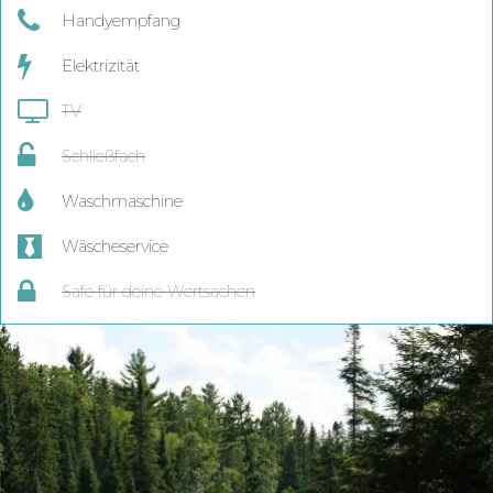
Handyempfang
Elektrizität
TV
Schließfach
Waschmaschine
Wäscheservice
Safe für deine Wertsachen