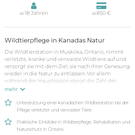
18 Jahren
850 €
ab
ab
Wildtierpflege in Kanadas Natur
Die Wildtierstation in Muskoka, Ontario, nimmt
verletzte, kranke und verwaiste Wildtiere auf und
versorgt sie mit dem Ziel, sie nach ihrer Genesung
wieder in die Natur zu entlassen. Vor allem
während der Hauptsaison steigt die Zahl der
Tiere, die Pflege, Fütterung und medizinische
mehr
Hilfe benötigen. Um die Versorgung
sicherzustellen, ist das Projekt auf die
Unterstützung einer kanadischen Wildtierstation bei der
Unterstützung engagierter Volunteers
Pflege verletzter und verwaister Tiere.
angewiesen.
Praktische Einblicke in Wildtierpflege, Rehabilitation und
Als Volunteer unterstützt du das Team bei
Naturschutz in Ontario.