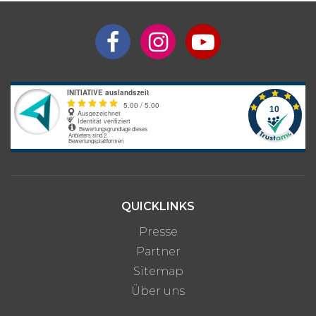
8 Wochen
ab 870 €
3 Monate
ab 890 €
4 Monate
ab 910 €
5 Monate
ab 930 €
6 Monate
ab 960 €
Interesse an längerem
Preis auf
Aufenthalt?
Anfrage
Bitte beachte: Alle Angaben zu Preisen sind ohne Gewähr. Bei den
Programmpreisen handelt es sich um Circa-Angaben des
QUICKLINKS
Anbieters, die je nach gewünschter Unterkunftsart und optionalen
Zusatzleistungen variieren können.
Presse
Partner
Sitemap
Über uns