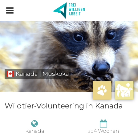
Kanada | Muskoka
Wildtier-Volunteering in Kanada
Kanada
4 Wochen
ab