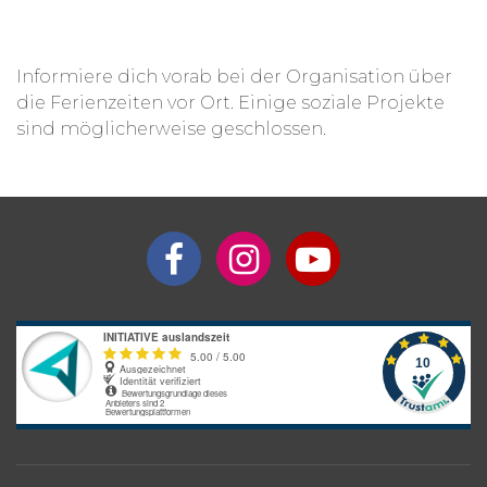
Aufenthaltsdauer
Programmpreis
Interesse an längerem
Preis auf
Informiere dich vorab bei der Organisation über
Aufenthalt?
Anfrage
die Ferienzeiten vor Ort. Einige soziale Projekte
sind möglicherweise geschlossen.
Bitte beachte: Alle Angaben zu Preisen sind ohne Gewähr. Bei den
Programmpreisen handelt es sich um Circa-Angaben des
Anbieters, die je nach gewünschter Unterkunftsart und optionalen
Zusatzleistungen variieren können.