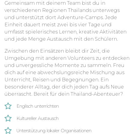
Gemeinsam mit deinem Team bist du in
Hin zurück. Dort kannst du am Strand
verschiedenen Regionen Thailands unterwegs
entspannen, das Nachtleben erkunden oder
und unterstützt dort Adventure-Camps. Jede
einfach deine Erlebnisse reflektieren. Um den
Einheit dauert meist zwei bis vier Tage und
Transport musst du dich nicht kümmern, ein
umfasst spielerisches Lernen, kreative Aktivitäten
Teammitglied oder ein lokaler Schulpartner
und jede Menge Austausch mit den Schülern.
begleiten dich zuverlässig von Ort zu Ort.
Zwischen den Einsätzen bleibt dir Zeit, die
Dieses Programm gibt dir die Chance, Thailand
Umgebung mit anderen Volunteers zu entdecken
intensiv und authentisch zu erleben, dich
und unvergessliche Momente zu sammeln. Freu
persönlich weiterzuentwickeln und dabei richtig
dich auf eine abwechslungsreiche Mischung aus
etwas zu bewirken. Pack deine Neugier ein, denn
Unterricht, Reisen und Begegnungen. Ein
dein Abenteuer wartet schon auf dich.
besonderer Alltag, der dich jeden Tag aufs Neue
überrascht. Bereit für dein Thailand-Abenteuer?
Englisch unterrichten
Kultureller Austausch
Unterstützung lokaler Organisationen