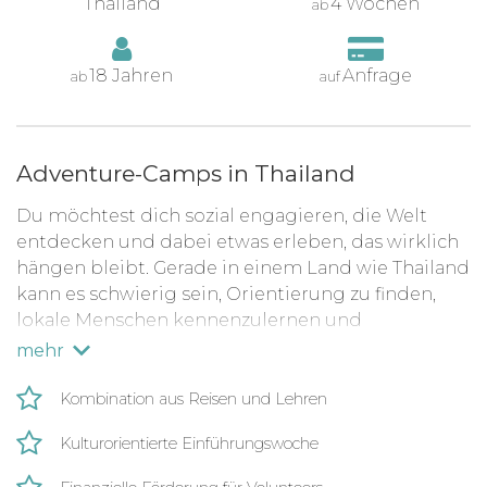
Thailand
4 Wochen
ab
18 Jahren
Anfrage
ab
auf
Adventure-Camps in Thailand
Du möchtest dich sozial engagieren, die Welt
entdecken und dabei etwas erleben, das wirklich
hängen bleibt. Gerade in einem Land wie Thailand
kann es schwierig sein, Orientierung zu finden,
lokale Menschen kennenzulernen und
gleichzeitig bei einem Projekt mitzuwirken, das
mehr
dich persönlich weiterbringt. Vielleicht fragst du
dich:
Wie kann ich sinnvoll helfen und trotzdem
Kombination aus Reisen und Lehren
Kultur, Alltag und Natur erleben?
Kulturorientierte Einführungswoche
Genau hier setzt das Adventure-Camp in Hua Hin