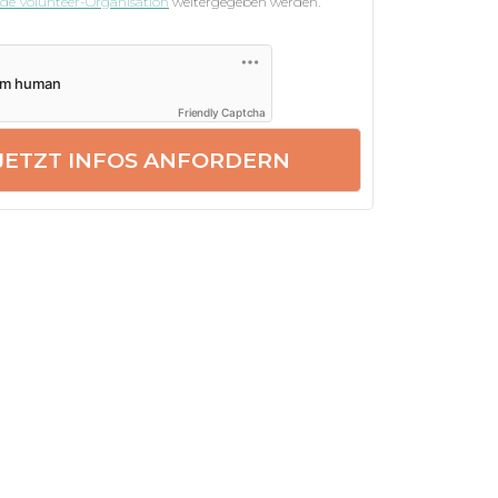
nde Volunteer-Organisation
weitergegeben werden.
Friendly Captcha