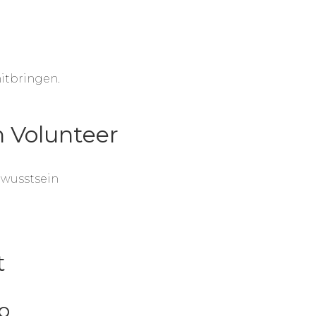
itbringen.
 Volunteer
ewusstsein
t
o