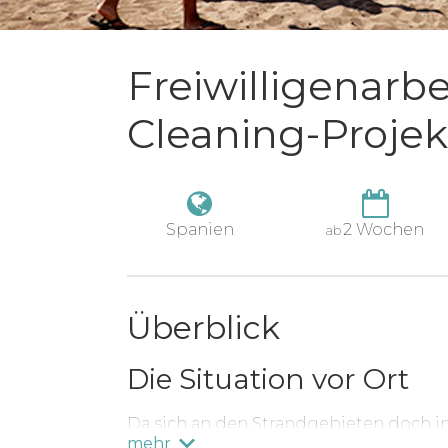
Freiwilligenarb
Cleaning-Projek
Spanien
2 Wochen
ab
Überblick
Die Situation vor Ort
Da sich an den Strandgebieten doch 
mehr
aufhalten und die Strände aus umwelt