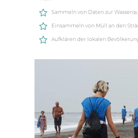
ausreichend geschützt sind, ist deine 
Sammeln von Daten zur Wasserqu
Freiwilligenarbeit bei diesem Projek
zur Bewahrung von Ökosystemen und 
Einsammeln von Müll an den Str
bei.
Aufklären der lokalen Bevölker
Deine Einsatzstelle
Deine Einsatzstelle ist eine gemeinnüt
gegründet wurde und sich mit Umwel
auseinandersetzt. Das Hauptaugenmerk
die Menschen über den Umweltschutz 
Ziel
Das Ziel dieses Projekts ist es, durch
den Stränden, die Wasserqualität des 
entlang der Küsten zu schützen, die Sp
Menschen über die Folgen der Stran
informieren und die Strände vom Müll z