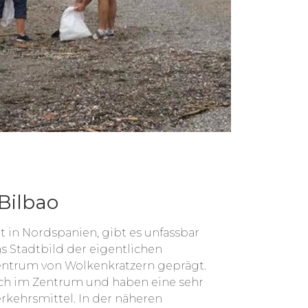
 Bilbao
dt in Nordspanien, gibt es unfassbar
s Stadtbild der eigentlichen
entrum von Wolkenkratzern geprägt.
ich im Zentrum und haben eine sehr
rkehrsmittel. In der näheren