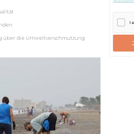
veranstalte
Unterstützung gefragt. Mit deiner
alität
t trägst du unter anderem maßgeblich
zur Rettung von Meereslebewesen
änden
ung über die Umweltverschmutzung
zige Organisation, die im Jahr 2011
tfragen und -problemen
 liegt darauf, Strände zu säubern und
aufzuklären.
 das Einsammeln von kiloweise Müll an
Meeres zu verbessern, die Ökosysteme
ots für die Surfer zu bewahren, die
d- und Meerverschmutzung zu
u befreien, diese sauber zu halten.