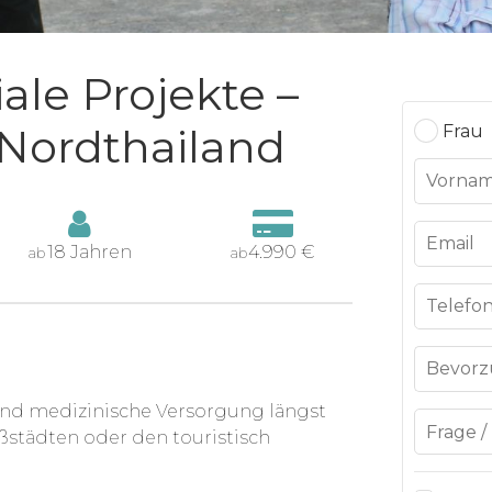
ale Projekte –
 Nordthailand
Frau
18 Jahren
4.990 €
ab
ab
e und medizinische Versorgung längst
ßstädten oder den touristisch