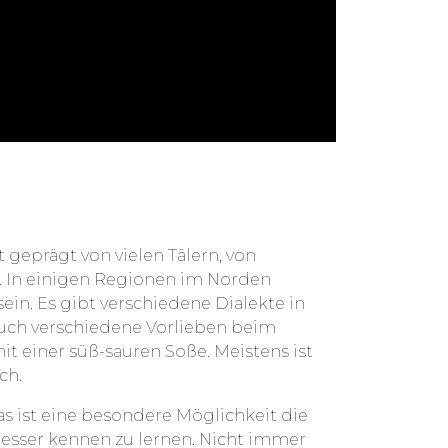
 geprägt von vielen Tälern, von
. In einigen Regionen im Norden
ein. Es gibt verschiedene Dialekte in
auch verschiedene Vorlieben beim
mit einer süß-sauren Soße. Meistens ist
ch.
Das ist eine besondere Möglichkeit die
besser kennen zu lernen. Nicht immer