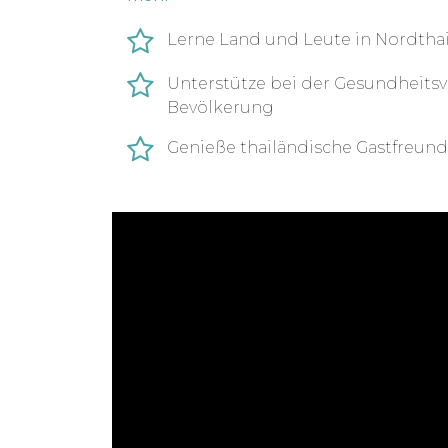
Du unterstützt Menschen mit Beeinträ
Blindenschulen, Gebärdenschulen oder
Lerne Land und Leute in Nordtha
Kinder. Bei Bedarf können die untersch
Unterstütze bei der Gesundheits
deine Flexibilität und Einsatzwille gefr
Bevölkerung
Im Norden Thailands (Chiang Mai) unte
Genieße thailändische Gastfreund
Patientenbetreuung in einer mobilen 
(Hilltribes).