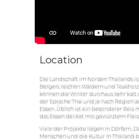
Location
Die Landschaft im Norden Thailands ist
Bergen, reichen Wäldern und Teakholz
können die Winter durchaus sehr kalt s
der Sprache Thai und je nach Region 
Essen. Üblich ist ein besonderer Reis 
das Essen delikat mit gewürztem Fleis
Viele der Projekte liegen in Dörfern. 
Menschen und die Kultur in Thailand 