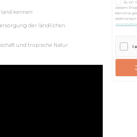
Ja, ich
chtigungen in Projekten wie
diesem Proje
 Kindergärten für benachteiligte
iland kennen
Kenntnis g
iedlichsten Aufgaben anfallen, hier ist
elektronisch
veranstalte
versorgung der ländlichen
agt und hilfreich.
rstützt du zum Beispiel bei der
schaft und tropische Natur
Klinik für die Landbevölkerung