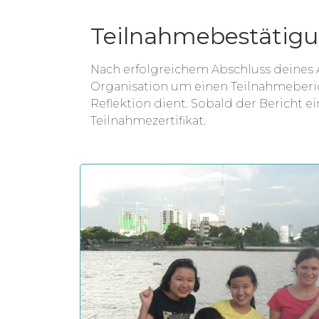
Teilnahmebestätig
Nach erfolgreichem Abschluss deines A
Organisation um einen Teilnahmeberic
Reflektion dient. Sobald der Bericht e
Teilnahmezertifikat.