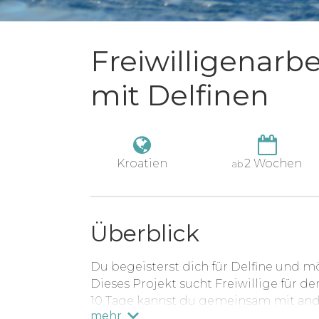
Freiwilligenarbe
mit Delfinen
Kroatien
2 Wochen
ab
Überblick
Du begeisterst dich für Delfine und m
Dieses Projekt sucht Freiwillige für den
10 Tage kannst du gemeinsam mit ande
mehr
dem Land als auch auf dem Meer den 