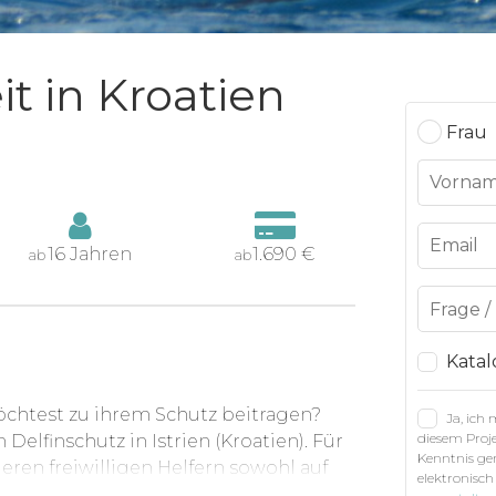
it in Kroatien
Frau
16 Jahren
1.690 €
ab
ab
Katal
öchtest zu ihrem Schutz beitragen?
Ja, ich
diesem Proje
 Delfinschutz in Istrien (Kroatien). Für
Kenntnis g
ren freiwilligen Helfern sowohl auf
elektronisch
Forschern bei der Erhaltung und