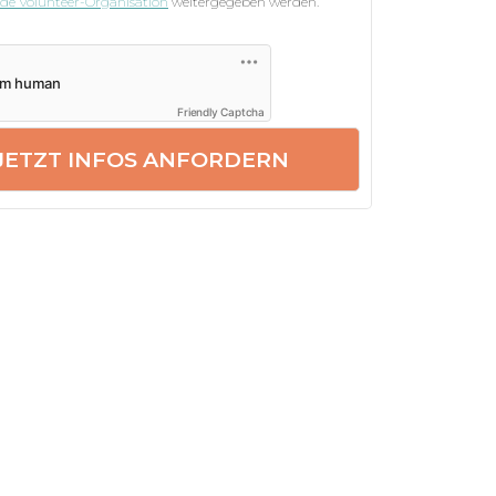
nde Volunteer-Organisation
weitergegeben werden.
Friendly Captcha