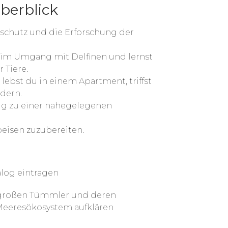
berblick
rschutz und die Erforschung der
 im Umgang mit Delfinen und lernst
 Tiere.
ebst du in einem Apartment, triffst
dern.
lug zu einer nahegelegenen
eisen zuzubereiten.
alog eintragen
e großen Tümmler und deren
Meeresökosystem aufklären