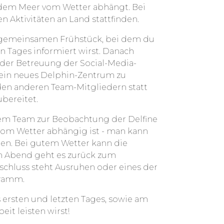
f dem Meer vom Wetter abhängt. Bei
Aktivitäten an Land stattfinden.
 gemeinsamen Frühstück, bei dem du
 Tages informiert wirst. Danach
i der Betreuung der Social-Media-
 ein neues Delphin-Zentrum zu
 den anderen Team-Mitgliedern statt
bereitet.
em Team zur Beobachtung der Delfine
 vom Wetter abhängig ist - man kann
ren. Bei gutem Wetter kann die
m Abend geht es zurück zum
hluss steht Ausruhen oder eines der
gramm.
 ersten und letzten Tages, sowie am
eit leisten wirst!