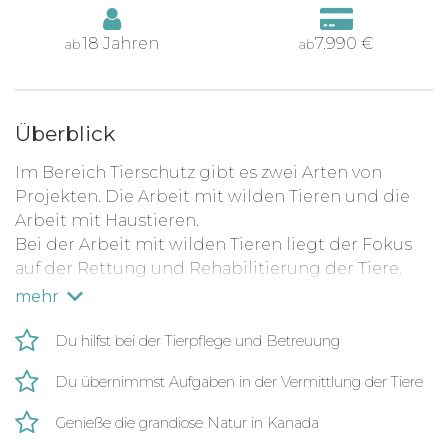
18 Jahren
7.990 €
ab
ab
Überblick
Im Bereich Tierschutz gibt es zwei Arten von
Projekten. Die Arbeit mit wilden Tieren und die
Arbeit mit Haustieren.
Bei der Arbeit mit wilden Tieren liegt der Fokus
auf der Rettung und Rehabilitierung der Tiere.
Hier wird überwiegend mit Vögeln gearbeitet,
mehr
aber auch mit anderen wilden Tieren wie z.B.
Waschbären. Der Kontakt zu den Tieren wird hier
Du hilfst bei der Tierpflege und Betreuung
so gering wie möglich gehalten, damit die Tiere
Du übernimmst Aufgaben in der Vermittlung der Tiere
nicht zu sehr an den Menschen gewöhnt werden.
Deine Aufgabe ist es, die hauptamtlichen
Genieße die grandiose Natur in Kanada
Mitarbeiter*innen zu unterstützen, z.B. bei der der