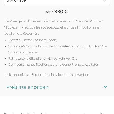
7.990 €
ab
Die Preis gelten für eine Aufenthaltsdauer von 12 bzw. 20 Wochen.
Mit diesem Preis ist alles abgedeckt, siehe unten. Hinzu kommen
lediglich die Kosten für:
Medizin-Check und Impfungen,
Visum: ca.7 CAN Dollar für die Online-Registrierung ETA, das C50-
Visum ist kostenfrei.
Fahrtkosten / öffentlicher Nahverkehr vor Ort
Dein persönliches Taschengeld und deine Freizeitaktivitäten
Du kannst dich außerdem für ein Stipendium bewerben.
Preisliste anzeigen
Aufenthaltsdauer
Programmpreis
3 Monate
ab 7.990 €