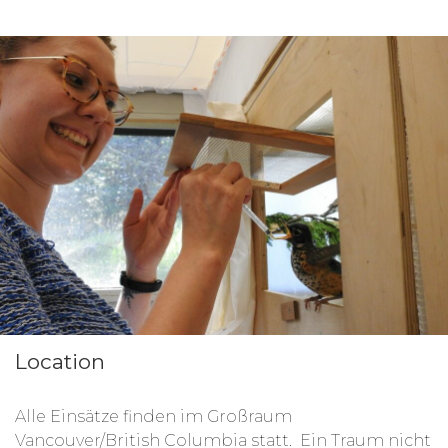
Öffentlichkeitsarbeit, bei der Reinigung der
Gehege, bei der Fütterung und bei ausgewählten
administrativen Arbeiten.
Bei der Arbeit mit Haustieren liegt der Fokus auf
der Pflege und Vermittlung von Tieren wie
Hunden, Katzen und Meerschweinchen. Der
Kontakt zu den Tieren ist hier höher als bei der
Arbeit mit wilden Tieren.
Deine Aufgabe ist es, die hauptamtlichen
Mitarbeiter*innen zu unterstützen, z.B. beim
Spielen und Training mit den Tieren, beim
Füttern und beim Säubern der Gehege.
Außerdem unterstützt du beim Adoptionsablauf
und betreust die zukünftigen Besitzer vom ersten
Kontakt bis zur Abholung des Tieres.
Location
Alle Einsätze finden im Großraum
Vancouver/British Columbia statt. Ein Traum nicht