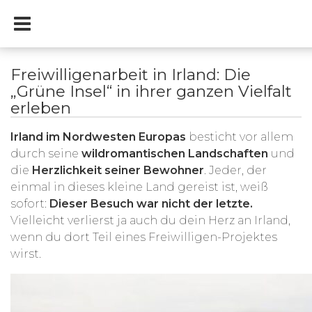
Freiwilligenarbeit in Irland: Die
„Grüne Insel“ in ihrer ganzen Vielfalt
erleben
Irland im Nordwesten Europas
besticht vor allem
durch seine
wildromantischen Landschaften
und
die
Herzlichkeit seiner Bewohner
. Jeder, der
einmal in dieses kleine Land gereist ist, weiß
sofort:
Dieser Besuch war nicht der letzte.
Vielleicht verlierst ja auch du dein Herz an Irland,
wenn du dort Teil eines Freiwilligen-Projektes
wirst.