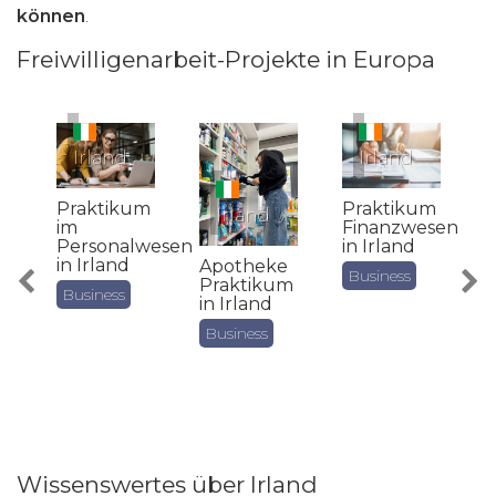
können
.
Freiwilligenarbeit-Projekte in Europa
Irland
Irland
Praktikum
Praktikum
Irland
im
Finanzwesen
m
Personalwesen
in Irland
in Irland
Apotheke
Business
Praktikum
F
Business
in Irland
P
i
Business
Wissenswertes über Irland