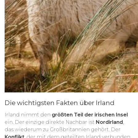
Die wichtigsten Fakten über Irland
Irland nimmt den
größten Teil der irischen Insel
ein. Der einzige direkte Nachbar ist
Nordirland
,
das wiederum zu Großbritannien gehört. Der
Konflikt
, der mit dem geteilten Irland verbunden