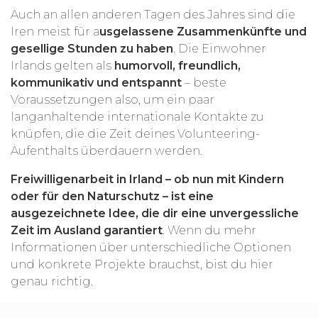
Auch an allen anderen Tagen des Jahres sind die
Iren meist für a
usgelassene Zusammenkünfte und
gesellige Stunden zu haben
. Die Einwohner
Irlands gelten als
humorvoll, freundlich,
kommunikativ und entspannt
– beste
Voraussetzungen also, um ein paar
langanhaltende internationale Kontakte zu
knüpfen, die die Zeit deines Volunteering-
Aufenthalts überdauern werden.
Freiwilligenarbeit in Irland – ob nun mit Kindern
oder für den Naturschutz – ist eine
ausgezeichnete Idee, die dir eine unvergessliche
Zeit im Ausland garantiert
. Wenn du mehr
Informationen über unterschiedliche Optionen
und konkrete Projekte brauchst, bist du hier
genau richtig.