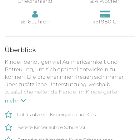
Griechenland
4 Wochen
ab
16 Jahren
1.980 €
ab
ab
Überblick
Kinder benötigen viel Aufmerksamkeit und
Betreuung, um sich optimal entwickeln zu
können. Die Erzieher:innen freuen sich immer
über zusätzliche Unterstützung, weshalb
zusätzliche helfende Hände im Kindergarten
herzlich willkommen sind.
mehr
Du kannst helfen, indem du die Kinder beim
Unterstütze im Kindergarten auf Kreta.
Spielen, Lernen und bei kreativen Aktivitäten
unterstützt.
Bereite Kinder auf die Schule vor.