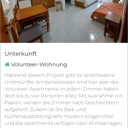
Unterkunft
Volunteer-Wohnung
Während diesem Projekt gibt es verschiedene
Unterkünfte. Am beliebtesten sind hier aber die
Volunteer-Apartments. In jedem Zimmer haben
dort bis zu vier Personen platz. Mit Ausnahme von
Paaren, werden die Zimmer nach Geschlechtern
aufgeteilt. Zudem ist die Bad- und
Küchenausstattung sehr modern eingerichtet
und die Apartments verfügen über Klimaanlagen,