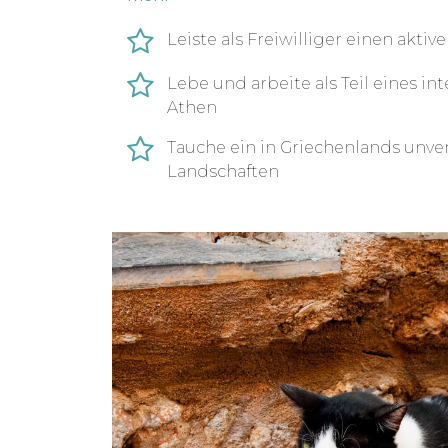
vor Ort bei der Arbeit in der Katzensta
Leiste als Freiwilliger einen akti
Lebe und arbeite als Teil eines i
Athen
Tauche ein in Griechenlands unver
Landschaften