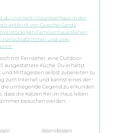
st du in einem Volunteerhaus in der
 weit entfernt von Griechenlands
zweistöckigen Familienhaus stehen
 Einzelschlafzimmer und zwei
reit.
eich mit Fernseher, eine Outdoor-
l ausgestattete Küche. Du erhältst
 und Mittagessen selbst zubereiten zu
g zum Internet und kannst eines der
um die umliegende Gegend zu erkunden
e, dass die Katzen frei im Haus leben
lafzimmer besuchen werden.
ssen
Abendessen