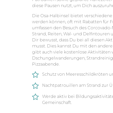
diese Pausen nutzt, um Dich auszuruh
Die Osa-Halbinsel bietet verschiedene 
werden können, oft mit Rabatten für Fre
umfassen den Besuch des Corcovado-N
Strand, Reiten, Wal- und Delfintouren
Dir bewusst, dass Du bei all diesen Ak
musst. Dies kannst Du mit den ander
gibt auch viele kostenlose Aktivitäte
Dschungelwanderungen, Strandreinigu
Pizzaabende.
Schutz von Meeresschildkröten un
Nachtpatrouillen am Strand zur 
Werde aktiv bei Bildungs­ak­ti­vi­t
Gemein­schaft.