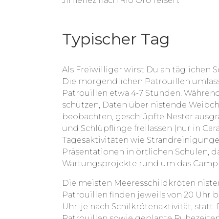
Jimenez nach Rio Oro reisen
.
Typischer Tag
Als Freiwilliger wirst Du an täglichen
Die morgendlichen Patrouillen umfass
Patrouillen etwa 4-7 Stunden. Während
schützen, Daten über nistende Weibc
beobachten, geschlüpfte Nester ausgra
und Schlüpflinge freilassen (nur in Ca
Tagesaktivitäten wie Strandreinigungen
Präsentationen in örtlichen Schulen,
Wartungsprojekte rund um das Camp o
Die meisten Meeresschildkröten niste
Patrouillen finden jeweils von 20 Uhr 
Uhr, je nach Schilkrötenaktivität, stat
Patrouillen sowie geplante Ruhezeiten