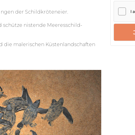
lliger wirst Du an verschiedenen
n, wie zum Beispiel:
gen der Schild­krö­ten­eier.
d schütze nistende Meeres­schild­
nd die maleri­schen Küsten­land­schaften
a gibt Dir die Chance, wirklich etwas
 sammeln, die Du nie vergessen wirst!
 nur, sinnvolle Naturschutzarbeit zu
benden Strände und
u erkunden. Du wirst mit engagierten
Freiwilligen zusammenarbeiten und
 im Meeresnaturschutz erwerben.