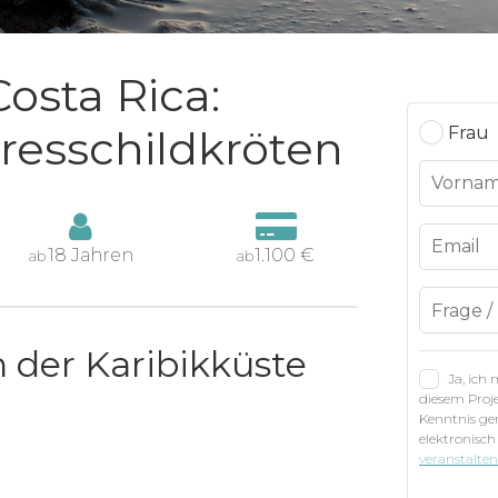
osta Rica:
resschildkröten
Frau
18 Jahren
1.100 €
ab
ab
n der Karibikküste
Ja, ich
diesem Proje
Kenntnis g
elektronisch
veranstalte