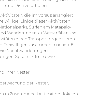
en und Dich zu erholen.
Aktivitäten, die im Voraus arrangiert
iwillige. Einige dieser Aktivitäten
ationalparks, Surfen am Matapalo-
 und Wanderungen zu Wasserfällen - sei
tivitäten einen Transport organisieren
en Freiwilligen zusammen machen. Es
n wie Nachtwanderungen,
ngen, Spiele-, Film- sowie
d ihrer Nester.
Überwachung der Nester.
äten in Zusam­men­ar­beit mit der lokalen