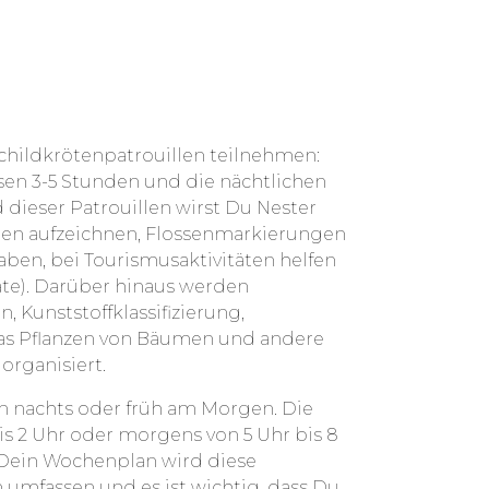
 Schildkrötenpatrouillen teilnehmen:
en 3-5 Stunden und die nächtlichen
 dieser Patrouillen wirst Du Nester
hen aufzeichnen, Flossenmarkierungen
ben, bei Tourismusaktivitäten helfen
rate). Darüber hinaus werden
, Kunststoffklassifizierung,
 das Pflanzen von Bäumen und andere
rganisiert.
n nachts oder früh am Morgen. Die
bis 2 Uhr oder morgens von 5 Uhr bis 8
t. Dein Wochenplan wird diese
 umfassen und es ist wichtig, dass Du