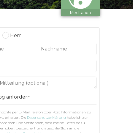
Meditation
Herr
og anfordern
 möchte per E-Mail, Telefon oder Post Informationen zu
kt erhalten. Die
Datenschutzerklärung
habe ich zur
enommen und verstanden, dass meine Daten dazu
 erhoben, gespeichert und ausschließlich an die