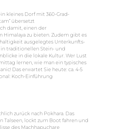
ein kleines Dorf mit 360-Grad-
tam“ übersetzt
ch damit, einen der
Himalaya zu bieten. Zudem gibt es
haltigkeit ausgelegtes Unterkunfts-
n traditionellen Stein- und
icke in die lokale Kultur. Wer Lust
mittag lernen, wie man ein typisches
nic! Das erwartet Sie heute: ca. 4-5
nal: Koch-Einführung
lich zurück nach Pokhara. Das
n Talseen, lockt zum Boot fahren und
ulisse des Machhapuchare