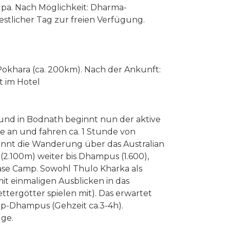
upa. Nach Möglichkeit: Dharma-
estlicher Tag zur freien Verfügung.
okhara (ca. 200km). Nach der Ankunft:
 im Hotel
 und in Bodnath beginnt nun der aktive
he an und fahren ca. 1 Stunde von
innt die Wanderung über das Australian
(2.100m) weiter bis Dhampus (1.600),
se Camp. Sowohl Thulo Kharka als
t einmaligen Ausblicken in das
tergötter spielen mit). Das erwartet
p-Dhampus (Gehzeit ca.3-4h).
ge.