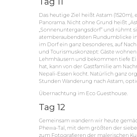
Tag 11
Das heutige Ziel heißt Astam (1520m), 
Panorama. Nicht ohne Grund heißt „As
„Sonnenuntergangsdorf“ und rühmt si
atemberaubendsten Rundumblicke im 
im Dorf ein ganz besonderes, auf Nach
und Tourismuskonzept: Gäste wohnen i
Lehmhäusern und bekommen tiefe Einbl
hat, kann von der Gastfamilie am Nach
Nepali-Essen kocht. Natürlich ganz orga
Stunden Wanderung nach Astam, optio
Übernachtung im Eco Guesthouse.
Tag 12
Gemeinsam wandern wir heute gemäch
Phewa-Tal, mit dem größten der siebe
zum Fotografieren der malerischen K