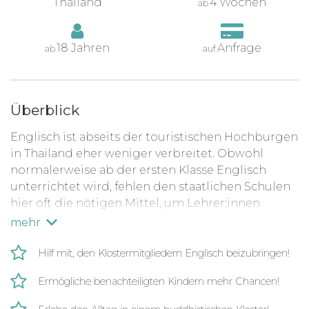
Thailand
4 Wochen
ab
18 Jahren
Anfrage
ab
auf
Überblick
Englisch ist abseits der touristischen Hochburgen
in Thailand eher weniger verbreitet. O
bwohl
normalerweise ab der ersten Klasse Englisch
unterrichtet wird, fehlen den staatlichen Schulen
hier oft die nötigen Mittel, um Lehrer:innen
einzustellen, was dazu führt, dass nicht jedes Kind
mehr
Zugang zu Englischunterricht hat.
Hilf mit, den Klostermitgliedern Englisch beizubringen!
Die Fähigkeit Englisch zu sprechen, erhöht
Ermögliche benachteiligten Kindern mehr Chancen!
jedoch die Chancen auf besser bezahlte Jobs und