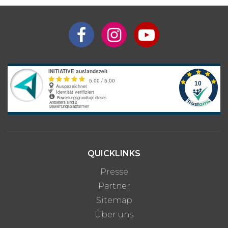
Aufenthaltsdauer
Programmpreis
Interesse an längerem
Preis auf
Aufenthalt?
Anfrage
Bitte beachte: Alle Angaben zu Preisen sind ohne Gewähr. Bei den
Programmpreisen handelt es sich um Circa-Angaben des
Anbieters, die je nach gewünschter Unterkunftsart und optionalen
Zusatzleistungen variieren können.
QUICKLINKS
Presse
Partner
Sitemap
Über uns