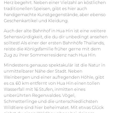
Kinder mit Migrationshintergrund, aber auch
Herz begehrt. Neben einer Vielzahl an köstlichen
Mitglieder der Klöster, wie Mönche, Novizen und
traditionellen Speisen, gibt es hier auch
Nonnen mit Hilfe von Volunteers Englisch lernen
handgemachte Kunstgegenstände, aber ebenso
können. Damit sollen ihnen bessere Chancen im
Geschenkartikel und Kleidung.
täglichen Leben ermöglicht werden.
Auch der alte Bahnhof in Hua Hin ist eine weitere
Ziel dieses Projekts ist es, den benachteiligten
Sehenswürdigkeit, die du dir unbedingt ansehen
Kindern sowie den Mönchen, Novizen und
solltest! Als einer der ersten Bahnhöfe Thailands,
Nonnen mithilfe des Englischunterrichts mehr
reiste die Königsfamilie früher gerne mit dem
Chancen zu bieten.
Zum einen, um sich besser mit
Zug zu ihrer Sommerresidenz nach Hua Hin.
anderssprachigen Menschen auszutauschen, und
Mindestens genauso spektakulär ist die Natur in
zum anderen die beruflichen Zukunftsaussichten
unmittelbarer Nähe der Stadt. Neben
zu erhöhen.
Weinbergen und einer aufregenden Höhle, gibt
es ca. 60 km entfernt von Hua Hin einen tollen
Wasserfall mit 16 Stufen, inmitten eines
unberührten Regenwaldes. Vögel,
Schmetterlinge und die unterschiedlichsten
Wildtiere sind hier beheimatet. Mit etwas Glück