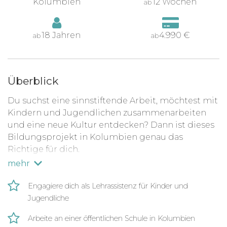
Kolumbien
12 Wochen
ab
18 Jahren
4.990 €
ab
ab
Überblick
Du suchst eine sinnstiftende Arbeit, möchtest mit
Kindern und Jugendlichen zusammenarbeiten
und eine neue Kultur entdecken? Dann ist dieses
Bildungsprojekt in Kolumbien genau das
Richtige für dich.
mehr
In diesem Projekt arbeitest du als Lehrassistenz
im Englischunterricht. Eingesetzt wirst du in
Engagiere dich als Lehrassistenz für Kinder und
unterschiedlichen Klassenstufen (4. - 11. Klasse),
Jugendliche
sodass du z.B. Kindern in der Grundschule
spielerisch Englisch beibringst und in der
Arbeite an einer öffentlichen Schule in Kolumbien