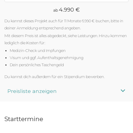
4.990 €
ab
Du kannst dieses Projekt auch für 11 Monate 6.990 € buchen, bitte in
deiner Anmeldung entsprechend angeben.
Mit diesem Preis ist alles abgedeckt, siehe Leistungen. Hinzu kommen
lediglich die Kosten für:
Medizin-Check und Impfungen
Visum und ggf. Aufenthaltsgenehmigung
Dein persönliches Taschengeld
Du kannst dich außerdem für ein Stipendium bewerben.
Preisliste anzeigen
Aufenthaltsdauer
Programmpreis
Starttermine
3 Monate
ab 4.990 €
6 Monate
ab 6.990 €