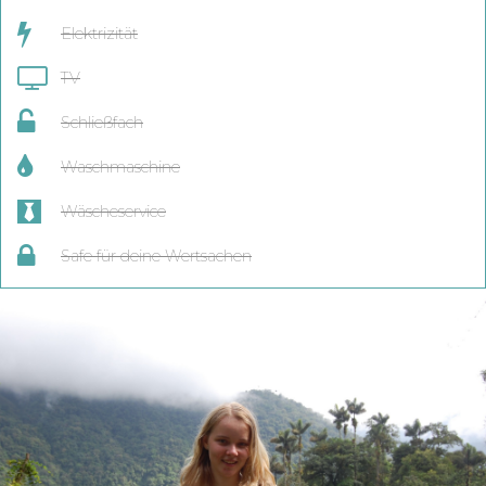
Elektrizität
TV
Schließfach
Waschmaschine
Wäscheservice
Safe für deine Wertsachen