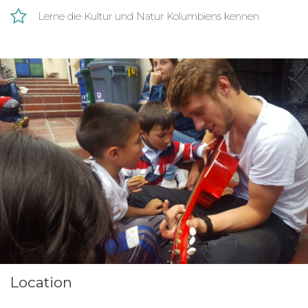
Oberstufe Themen wie Umweltmanagement in
Lerne die Kultur und Natur Kolumbiens kennen
Englisch unterrichtest.
Du wirst meistens in kleineren Städten oder
Dörfern an einer öffentlichen Schule unterrichten.
Die Schulen in Kolumbien sind größer als
deutsche Schulen, da auch Schüler aus den
umliegenden Dörfern an der Schule unterrichtet
werden. Dementsprechend sind die Klassen
teilweise sehr groß. Viele der Schüler kommen
aus eher ärmlichen Verhältnissen.
Location