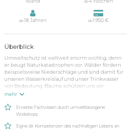
Island
4 Wochen
ab
18 Jahren
1.950 €
ab
ab
Überblick
Umweltschutz ist weltweit enorm wichtig, denn
er beugt Naturkatastrophen vor. Wälder fördern
beispielsweise Niederschläge und sind damit für
unseren Wasserkreislauf und unser Trinkwasser
von Bedeutung. Bäume schützen uns vor
Bodenerosionen und verhindern zudem Lawinen
mehr
und auch Erdrutsche.
Erwerbe Fachwissen durch umweltbezogene
Auch Säuberungsarbeiten gehören zum
Workshops
Umweltschutz, denn eine saubere Umwelt
schützt nicht nur Menschen, sondern auch Tiere
Eigne dir Kompetenzen des nachhaltigen Lebens an