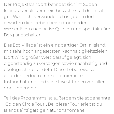
Der Projektstandort befindet sich im Süden
Damit hilfst du aktiv gegen den Klimawandel und
Islands, der als der meistbesuchte Teil der Insel
kannst ganz nebenbei auch Freunde fürs Leben in
gilt. Was nicht verwunderlich ist, denn dort
diesem Projekt kennenlernen.
erwarten dich neben beeindruckenden
Wasserfällen auch heiße Quellen und spektakuläre
Berglandschaften.
Das Eco Village ist ein einzigartiger Ort in Island,
mit sehr hoch angesetzten Nachhaltigkeitszielen.
Dort wird großer Wert darauf gelegt, sich
eigenständig zu versorgen sowie nachhaltig und
ökologisch zu handeln. Diese Lebensweise
erfordert jedoch eine kontinuierliche
Instandhaltung und viele Investitionen von allen
dort Lebenden.
Teil des Programms ist außerdem die sogenannte
,,Golden Circle Tour''. Bei dieser Tour erlebst du
Islands einzigartige Naturphänomene.