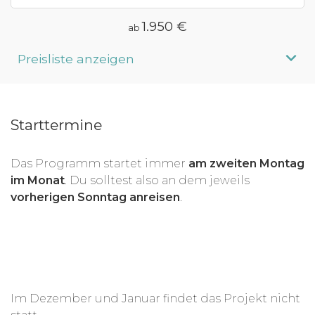
1.950 €
ab
Preisliste anzeigen
Aufenthaltsdauer
Programmpreis
Starttermine
4 Wochen
ab 1.950 €
5 Wochen
ab 2.260 €
Das Programm startet immer
am zweiten Montag
6 Wochen
ab 2.570 €
im Monat
. Du solltest also an dem jeweils
7 Wochen
ab 2.880 €
vorherigen Sonntag anreisen
.
8 Wochen
ab 3.190 €
3 Monate
ab 4.430 €
4 Monate
ab 5.670 €
5 Monate
ab 6.910 €
Im Dezember und Januar findet das Projekt nicht
6 Monate
ab 8.150 €