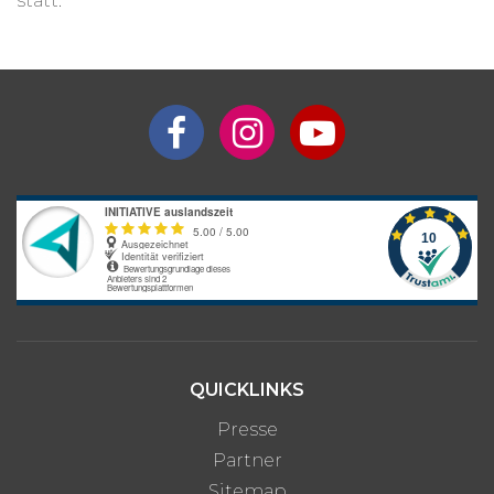
statt.
Interesse an längerem
Preis auf
Aufenthalt?
Anfrage
Bitte beachte: Alle Angaben zu Preisen sind ohne Gewähr. Bei den
Programmpreisen handelt es sich um Circa-Angaben des
Anbieters, die je nach gewünschter Unterkunftsart und optionalen
Zusatzleistungen variieren können.
QUICKLINKS
Presse
Partner
Sitemap