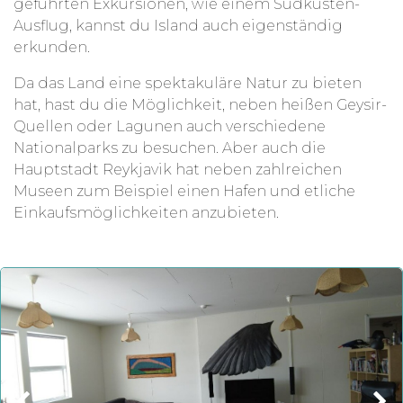
geführten Exkursionen, wie einem Südküsten-
Ausflug, kannst du Island auch eigenständig
erkunden.
Da das Land eine spektakuläre Natur zu bieten
hat, hast du die Möglichkeit, neben heißen Geysir-
Quellen oder Lagunen auch verschiedene
Nationalparks zu besuchen. Aber auch die
Hauptstadt Reykjavik hat neben zahlreichen
Museen zum Beispiel einen Hafen und etliche
Einkaufsmöglichkeiten anzubieten.