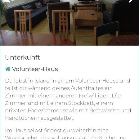
Unterkunft
Volunteer-Haus
Du lebst in Island in einem Volunteer House und
teilst dir während deines Aufenthaltes ein
Zimmer mit einem anderen Freiwilligen. Die
Zimmer sind mit einem Stockbett, einem
privaten Badezimmer sowie mit Bettwäsche und
Handtüchern ausgestattet.
Im Haus selbst findest du weiterhin eine
Waschküche, eine voll ausgestattete Küche und