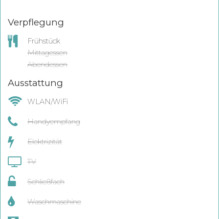
Verpflegung
Frühstück
Mittagessen
Abendessen
Ausstattung
WLAN/WiFi
Handyempfang
Elektrizität
TV
Schließfach
Waschmaschine