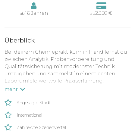
16 Jahren
2.350 €
ab
ab
Überblick
Bei deinem Chemiepraktikum in Irland lernst du
zwischen Analytik, Probenvorbereitung und
Qualitätssicherung mit modernster Technik
umzugehen und sammelst in einem echten
Laborumfeld wertvolle Praxiserfahrung.
Außerdem erhältst du einen spannenden Einblick
mehr
in internationale Wissenschaft.
Angesagte Stadt
International
Zahlreiche Szenenviertel