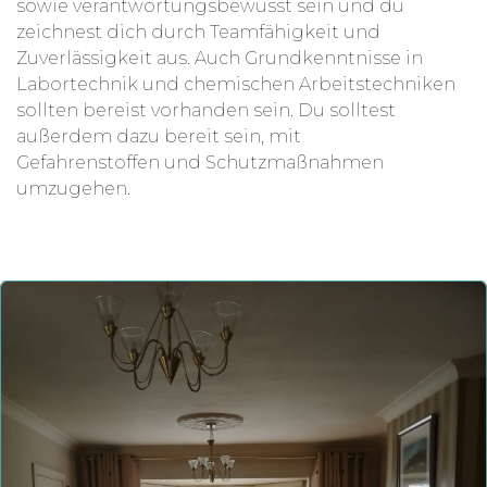
sowie verantwortungsbewusst sein und du
zeichnest dich durch Teamfähigkeit und
Zuverlässigkeit aus. Auch Grundkenntnisse in
Labortechnik und chemischen Arbeitstechniken
sollten bereist vorhanden sein. Du solltest
außerdem dazu bereit sein, mit
Gefahrenstoffen
und Schutzmaßnahmen
umzugehen.