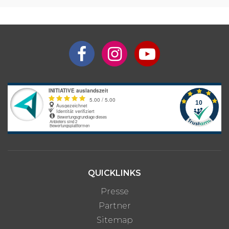
Aufenthaltsdauer
Programmpreis
4 Wochen
ab 2.350 €
5 Wochen
ab 2.690 €
6 Wochen
ab 3.030 €
7 Wochen
ab 3.370 €
8 Wochen
ab 3.710 €
3 Monate
ab 5.070 €
4 Monate
ab 6.430 €
5 Monate
ab 7.790 €
QUICKLINKS
6 Monate
ab 9.150 €
Interesse an längerem
Preis auf
Presse
Aufenthalt?
Anfrage
Partner
Sitemap
Bitte beachte: Alle Angaben zu Preisen sind ohne Gewähr. Bei den