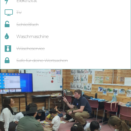
Elektrizität
TV
Schließfach
Waschmaschine
Wäscheservice
Safe für deine Wertsachen