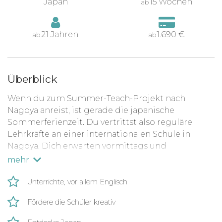
Japan
15 Wochen
ab
21 Jahren
1.690 €
ab
ab
Überblick
Wenn du zum Summer-Teach-Projekt nach
Nagoya anreist, ist gerade die japanische
Sommerferienzeit. Du vertrittst also reguläre
Lehrkräfte an einer internationalen Schule in
Nagoya.
Dich erwarten vormittags und
nachmittags kleine Klassen mit 8-12 Schülern. Das
mehr
wichtigste: Du erlebst Spaß am Lehren und
motivierst so auch viele Schüler.
Unterrichte, vor allem Englisch
Als Volunteer liegt der Fokus deiner Aufgaben
Fördere die Schüler kreativ
hierauf: Gestalte spielerischen Englischunterricht