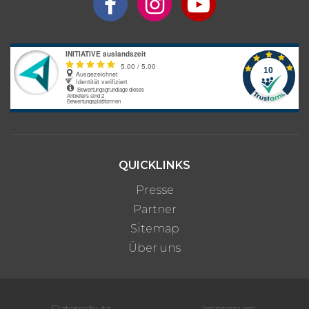
Interesse an längerem
Preis auf
Aufenthalt?
Anfrage
Bitte beachte: Alle Angaben zu Preisen sind ohne Gewähr. Bei den
Programmpreisen handelt es sich um Circa-Angaben des
Anbieters, die je nach gewünschter Unterkunftsart und optionalen
Zusatzleistungen variieren können.
QUICKLINKS
Presse
Partner
Sitemap
Über uns