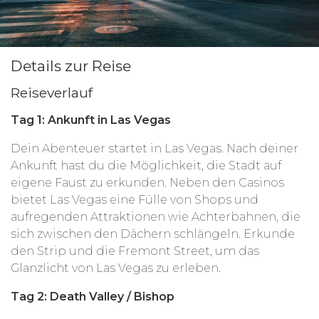
Details zur Reise
Reiseverlauf
Tag 1: Ankunft in Las Vegas
Dein Abenteuer startet in Las Vegas. Nach deiner
Ankunft hast du die Möglichkeit, die Stadt auf
eigene Faust zu erkunden. Neben den Casinos
bietet Las Vegas eine Fülle von Shops und
aufregenden Attraktionen wie Achterbahnen, die
sich zwischen den Dächern schlängeln. Erkunde
den Strip und die Fremont Street, um das
Glanzlicht von Las Vegas zu erleben.
Tag 2: Death Valley / Bishop