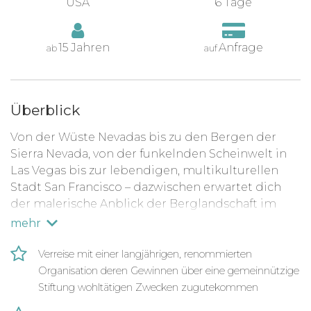
USA
6 Tage
15 Jahren
Anfrage
ab
auf
Überblick
Von der Wüste Nevadas bis zu den Bergen der
Sierra Nevada, von der funkelnden Scheinwelt in
Las Vegas bis zur lebendigen, multikulturellen
Stadt San Francisco – dazwischen erwartet dich
der malerische Anblick der Berglandschaft im
Yosemite National Park.
mehr
Übrigens: Dieser faszinierende Trip ist auch in
Verreise mit einer langjährigen, renommierten
umgekehrter Reihenfolge buchbar!
Organisation deren Gewinnen über eine gemeinnützige
Stiftung wohltätigen Zwecken zugutekommen