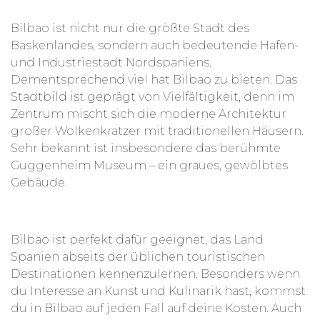
selbst erhaltendes Ökosystem mit einem
Bilbao ist nicht nur die größte Stadt des
natürlichen Kreislauf ohne industrielle oder
Baskenlandes, sondern auch bedeutende Hafen-
chemische Hilfsmittel. In diesem werden
und Industriestadt Nordspaniens.
saisonale Lebensmittel, Kräuter und andere
Dementsprechend viel hat Bilbao zu bieten. Das
Pflanzen angebaut. Dabei wird darauf geachtet,
Stadtbild ist geprägt von Vielfältigkeit, denn im
dass die verwendete Erde, der Dünger und auch
Zentrum mischt sich die moderne Architektur
die Mittel zur Schädlingsbekämpfung selbst aus
großer Wolkenkratzer mit traditionellen Häusern.
biologischen Materialien hergestellt werden.
Sehr bekannt ist insbesondere das berühmte
Ziel des Projekts im Permakultur-Garten in Bilbao
Guggenheim Museum – ein graues, gewölbtes
ist vor allem die Entwicklung und Verbreitung
Gebäude.
alternativer Lebensentwürfe zum Schutz der
Natur. Als Volunteer kannst du dir dabei sowohl
jede Menge Wissen über den nachhaltigen Anbau
Bilbao ist perfekt dafür geeignet, das Land
von Lebensmitteln aneignen, als auch praktische
Spanien abseits der üblichen touristischen
Skills mitnehmen. Diese kannst du für deinen
Destinationen kennenzulernen. Besonders wenn
eigenen Garten nutzen, aber auch, um dich aktiv
du Interesse an Kunst und Kulinarik hast, kommst
auf andere Art und Weise für den Umweltschutz
du in Bilbao auf jeden Fall auf deine Kosten. Auch
zu engagieren.