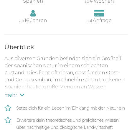
Spanien
4 Wochen
ab
16 Jahren
Anfrage
ab
auf
Überblick
Aus diversen Gründen befindet sich ein Großteil
der spanischen Natur in einem schlechten
Zustand. Dies liegt oft daran, dass für den Obst-
und Gemüseanbau, im ohnehin schon trockenen
Spanien, häufig große Mengen an Wasser
verbraucht werden. Zudem nimmt die
mehr
Nitratbelastung im Boden durch die Viehzucht
und durch Düngemittel stark zu. Des Weiteren
Setze dich für ein Leben im Einklang mit der Natur ein
begünstigen landwirtschaftliche Monokulturen
Erweitere dein theoretisches und praktisches Wissen
die Entstehung von Waldbränden und bringen
über nachhaltige und ökologische Landwirtschaft
die sensiblen Ökosysteme Spaniens aus dem