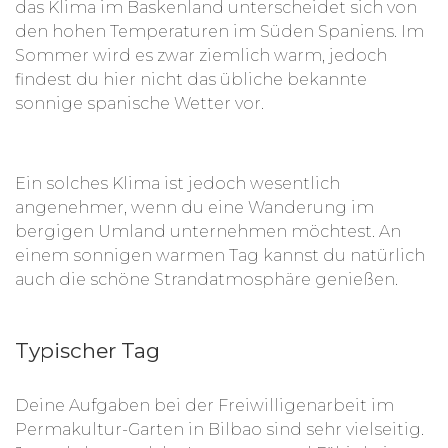
das Klima im Baskenland unterscheidet sich von
den hohen Temperaturen im Süden Spaniens. Im
Sommer wird es zwar ziemlich warm, jedoch
Beispielsweise lernst du viel über den Anbau von
findest du hier nicht das übliche bekannte
Gemüse ohne chemischen Dünger und wie du
sonnige spanische Wetter vor.
natürliche Dünge- und
Schädlingsbekämpfungsmittel herstellen kannst.
Des Weiteren sammelst du bei deiner
Ein solches Klima ist jedoch wesentlich
Freiwilligenarbeit im Permakultur-Garten jede
angenehmer, wenn du eine Wanderung im
Menge Wissen über die Nutzung verschiedener
bergigen Umland unternehmen möchtest. An
landwirtschaftlicher Geräte sowie den Nutzen, die
einem sonnigen warmen Tag kannst du natürlich
Pflege und Weiterverarbeitung von verschiedenen
auch die schöne Strandatmosphäre genießen.
Pflanzen.
Typischer Tag
Da du die ersten zwei Wochen deines
Aufenthaltes im Freiwilligenprojekt in Bilbao
Deine Aufgaben bei der Freiwilligenarbeit im
einen inkludierten Spanisch-Kurs belegen kannst,
Permakultur-Garten in Bilbao sind sehr vielseitig.
hast du zudem die Möglichkeit, deine