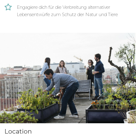
Gleichgewicht.
Engagiere dich für die Verbreitung alternativer
Lebensentwürfe zum Schutz der Natur und Tiere
Um dieser verheerenden Situation
entgegenzuwirken und die lokale Pflanzen- und
Tierwelt zu erhalten, ist ein Umdenken
notwendig, wie auch die Entwicklung neuer
Ansätze, die im Einklang mit der Natur stehen.
Das Projekt Permakultur-Garten in Bilbao ist
dabei ein wichtiger Schritt in Richtung
Naturschutz.
Deine Einsatzstelle setzt sich für langfristig
funktionierende, nachhaltige Lebensentwürfe ein,
indem die Organisation umweltschonende
Landwirtschaft betreibt, die wassersparend ist
und im Einklang mit der Natur und Tierwelt steht.
Deshalb handelt es sich bei deiner Einsatzstelle in
Location
Bilbao um einen Permakultur-Garten – ein sich