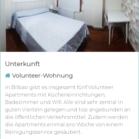
Unterkunft
Volunteer-Wohnung
In Bilbao gibt es insgesamt fünf Volunteer
Apartments mit Kücheneinrichtungen,
Badezimmer und Wifi. Alle sind sehr zentral in
guten Vierteln gelegen und top angebunden an
die öffentlichen Verkehrsmittel. Zudem werden
die Apartments einmal pro Woche von einem
Reinigungsservice gesäubert.