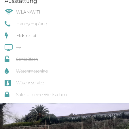
Ausstattung
WLAN/WiFi
Handyempfang
Elektrizität
TV
Schließfach
Waschmaschine
Wäscheservice
Safe für deine Wertsachen