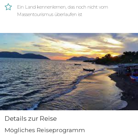
von Fonseca. Besuche die größten Inseln im Golf
Ein Land kennenlernen, das noch nicht vom
von Fonseca und mache eine Bootstour zu den
Massentourismus überlaufen ist
Mangrovenkanälen, die für unzählige Fische,
Krebse und Garnelen ein wichtiges Zuhause sind.
Honduras bietet einige Vorteile: Einerseits ist es
noch nicht vom Massentourismus überlaufen,
andererseits ist bereits eine gute touristische
Infrastruktur vorhanden. Die Sonnenuntergänge
im Süden von Honduras sollen zu den schönsten
gehören. Überzeuge auch du dich davon!
Details zur Reise
Mögliches Reiseprogramm