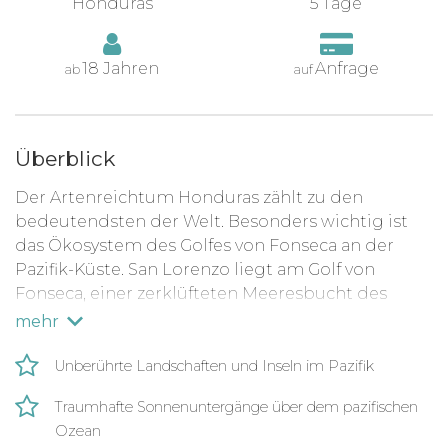
Honduras
5 Tage
18 Jahren
Anfrage
ab
auf
Überblick
Der Artenreichtum Honduras zählt zu den
bedeutendsten der Welt. Besonders wichtig ist
das Ökosystem des Golfes von Fonseca an der
Pazifik-Küste. San Lorenzo liegt am Golf von
Fonseca, einer zerklüfteten Meeresbucht des
Pazifiks in Mittelamerika, die von den Ländern
El
mehr
Salvador
,
Honduras
und
Nicaragua
gerahmt wird.
Der Golf ist wahrscheinlich vulkanischen
Unberührte Landschaften und Inseln im Pazifik
Ursprungs. Die bekannteste Touristenattraktion in
Traumhafte Sonnenuntergänge über dem pazifischen
der Gegend ist die Inselgemeinde Amapala. Diese
Ozean
charmante Stadt liegt auf der Isla del Tigre im Golf