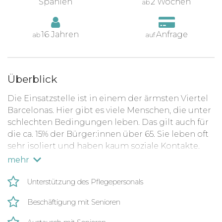
Spanien
2 Wochen
ab
16 Jahren
Anfrage
ab
auf
Überblick
Die Einsatzstelle ist in einem der ärmsten Viertel
Barcelonas. Hier gibt es viele Menschen, die unter
schlechten Bedingungen leben. Das gilt auch für
die ca. 15% der Bürger:innen über 65. Sie leben oft
sehr isoliert und haben kaum soziale Kontakte.
Auch die pflegerische und medizinische
mehr
Versorgung ist oft unzureichend.
Unterstützung des Pflegepersonals
Dieses Freiwilligenprogramm beinhaltet viele
Aufgaben, die helfen, Menschen in Not zu helfen
Beschäftigung mit Senioren
und die Gemeinschaft in Barcelona zu