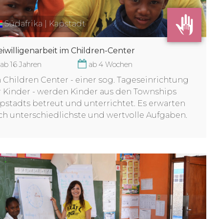
Südafrika | Kapstadt
eiwilligenarbeit im Children-Center
ab 16 Jahren
ab 4 Wochen
 Children Center - einer sog. Tageseinrichtung
r Kinder - werden Kinder aus den Townships
pstadts betreut und unterrichtet. Es erwarten
ch unterschiedlichste und wertvolle Aufgaben.