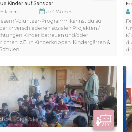
ue Kinder auf Sansibar
En
16 Jahren
ab 4 Wochen
iesem Volunteer-Programm kannst du auf
Du
bar in verschiedenen sozialen Projekten /
Un
chtungen Kinder betreuen und/oder
Ki
richten, z.B. in Kinderkrippen, Kindergärten &
di
)Schulen.
de
dschi | Sigatoka