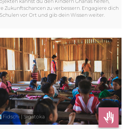
ojekten kannst du den Kindern Ghanas helfen,
re Zukunftschancen zu verbessern. Engagiere dich
 Schulen vor Ort und gib dein Wissen weiter.
Fidschi | Sigatoka