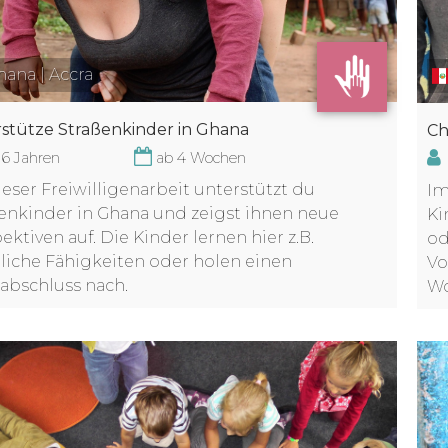
ana | Accra
stütze Straßenkinder in Ghana
Ch
16 Jahren
ab 4 Wochen
ieser Freiwilligenarbeit unterstützt du
Im
enkinder in Ghana und zeigst ihnen neue
Ki
ektiven auf. Die Kinder lernen hier z.B.
od
gliche Fähigkeiten oder holen einen
Vo
abschluss nach.
Wo