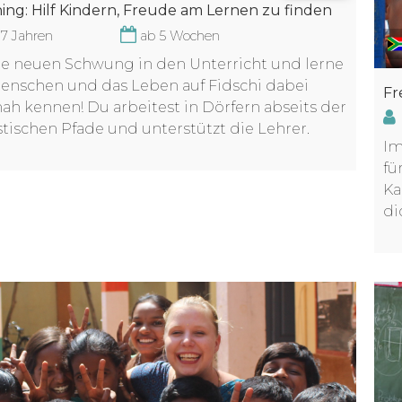
ing: Hilf Kindern, Freude am Lernen zu finden
17 Jahren
ab 5 Wochen
e neuen Schwung in den Unterricht und lerne
enschen und das Leben auf Fidschi dabei
Fr
ah kennen! Du arbeitest in Dörfern abseits der
stischen Pfade und unterstützt die Lehrer.
Im
fü
Ka
di