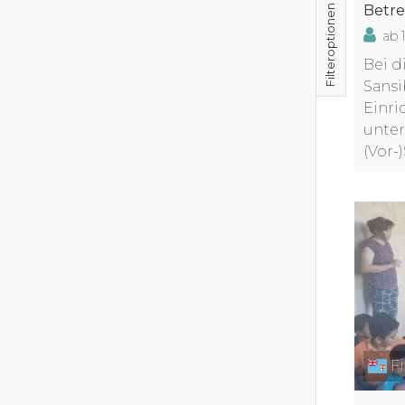
Filteroptionen schließen
Betre
ab 
Bei d
Sansi
Einri
unter
(Vor-
Fi