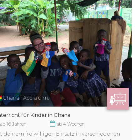
Ghana | Accra u.m.
terricht für Kinder in Ghana
ab 16 Jahren
ab 4 Wochen
t deinem freiwilligen Einsatz in verschiedenen