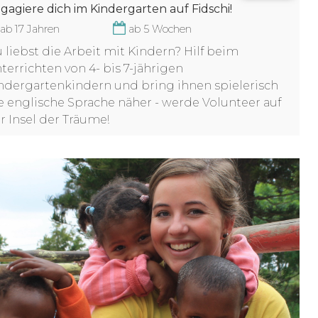
gagiere dich im Kindergarten auf Fidschi!
ab 17 Jahren
ab 5 Wochen
 liebst die Arbeit mit Kindern? Hilf beim
terrichten von 4- bis 7-jährigen
ndergartenkindern und bring ihnen spielerisch
e englische Sprache näher - werde Volunteer auf
r Insel der Träume!