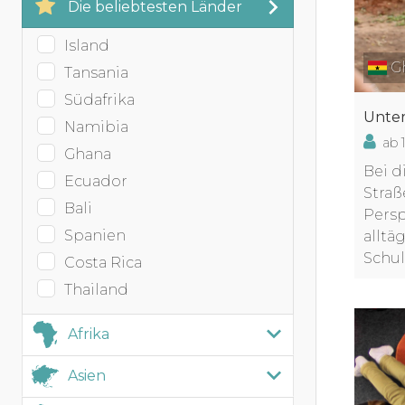
Die beliebtesten Länder
Island
Gh
Tansania
Südafrika
Unter
Namibia
ab 
Ghana
Bei d
Ecuador
Straß
Bali
Persp
Spanien
alltä
Schul
Costa Rica
Thailand
Afrika
Afrika
Asien
Botswana