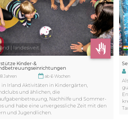
land | landesweit
Se
stütze Kinder-&
ndbetreuungseinrichtungen
18 Jahren
ab 6 Wochen
Al
 in Irland Aktivitäten in Kindergärten,
gu
dclubs und ählichen, die
En
aufgabenbetreuung, Nachhilfe und Sommer-
kr
 und habe eine unvergessliche Zeit mit den
Ta
rn und Jugendlichen.