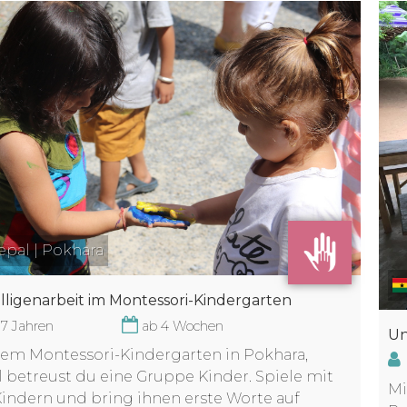
pal | Pokhara
illigenarbeit im Montessori-Kindergarten
17 Jahren
ab 4 Wochen
Un
nem Montessori-Kindergarten in Pokhara,
 betreust du eine Gruppe Kinder. Spiele mit
Mi
indern und bring ihnen erste Worte auf