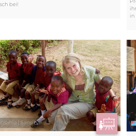
Pr
sch bei!
ih
in
nsania | Sansibar