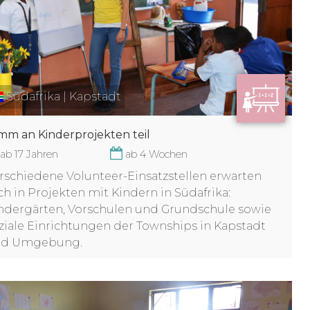
Südafrika | Kapstadt
mm an Kinderprojekten teil
ab 17 Jahren
ab 4 Wochen
rschiedene Volunteer-Einsatzstellen erwarten
ch in Projekten mit Kindern in Südafrika:
ndergärten, Vorschulen und Grundschule sowie
ziale Einrichtungen der Townships in Kapstadt
nd Umgebung.