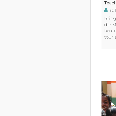
Teach
ab 
Bring
die M
hautn
touri