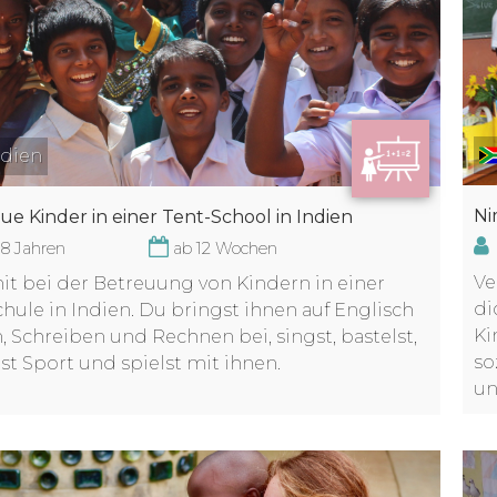
dien
Ni
ue Kinder in einer Tent-School in Indien
18 Jahren
ab 12 Wochen
Ve
mit bei der Betreuung von Kindern in einer
di
chule in Indien. Du bringst ihnen auf Englisch
Ki
, Schreiben und Rechnen bei, singst, bastelst,
so
t Sport und spielst mit ihnen.
u