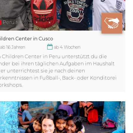
Peru
ildren Center in Cusco
ab 16 Jahren
ab 4 Wochen
 Children Center in Peru unterstützt du die
nder bei ihren täglichen Aufgaben im Haushalt
er unterrichtest sie je nach deinen
rkenntnissen in Fußball-, Back- oder Konditorei
rkshops.