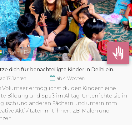
Indien | Delhi
tze dich für benachteiligte Kinder in Delhi ein.
ab 17 Jahren
ab 4 Wochen
s Volunteer ermöglichst du den Kindern eine
te Bildung und Spaß im Alltag. Unterrichte sie in
glisch und anderen Fächern und unternimm
eative Aktivitäten mit ihnen, z.B. Malen und
nzen.