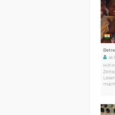
In
Betre
ab 
Hilf 
Zelts
Lesen
machs