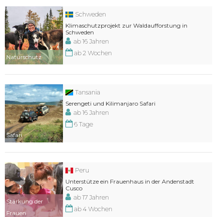
Schweden
Klimaschutzprojekt zur Waldaufforstung in
Schweden
ab 16 Jahren
ab 2 Wochen
Naturschutz
Tansania
Serengeti und Kilimanjaro Safari
ab 16 Jahren
6 Tage
Safari
Peru
Unterstütze ein Frauenhaus in der Andenstadt
Cusco
ab 17 Jahren
Stärkung der
ab 4 Wochen
Frauen