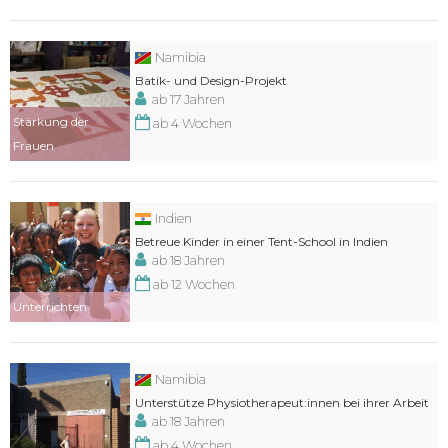
Namibia
Batik- und Design-Projekt
ab 17 Jahren
Stärkung der
ab 4 Wochen
Frauen
Indien
Betreue Kinder in einer Tent-School in Indien
ab 18 Jahren
ab 12 Wochen
Unterrichten
Namibia
Unterstütze Physiotherapeut:innen bei ihrer Arbeit
ab 18 Jahren
ab 4 Wochen