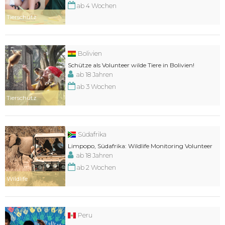
ab 4 Wochen
Tierschutz
Bolivien
Schütze als Volunteer wilde Tiere in Bolivien!
ab 18 Jahren
ab 3 Wochen
Tierschutz
Südafrika
Limpopo, Südafrika: Wildlife Monitoring Volunteer
ab 18 Jahren
ab 2 Wochen
Wildlife
Peru