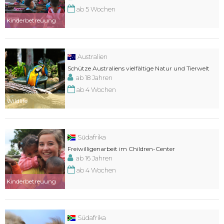
ab 5 Wochen
Kinderbetreuung
Australien
Schütze Australiens vielfältige Natur und Tierwelt
ab 18 Jahren
ab 4 Wochen
Wildlife
Südafrika
Freiwilligenarbeit im Children-Center
ab 16 Jahren
ab 4 Wochen
Kinderbetreuung
Südafrika