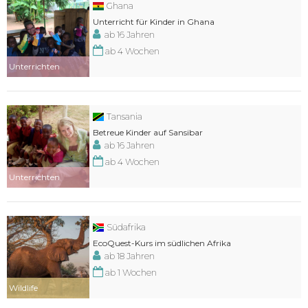
Ghana
Unterricht für Kinder in Ghana
ab 16 Jahren
ab 4 Wochen
Unterrichten
Tansania
Betreue Kinder auf Sansibar
ab 16 Jahren
ab 4 Wochen
Unterrichten
Südafrika
EcoQuest-Kurs im südlichen Afrika
ab 18 Jahren
ab 1 Wochen
Wildlife