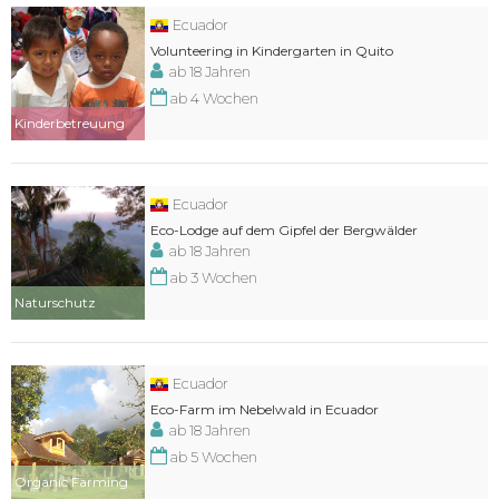
Ecuador
Volunteering in Kindergarten in Quito
ab 18 Jahren
ab 4 Wochen
Kinderbetreuung
Ecuador
Eco-Lodge auf dem Gipfel der Bergwälder
ab 18 Jahren
ab 3 Wochen
Naturschutz
Ecuador
Eco-Farm im Nebelwald in Ecuador
ab 18 Jahren
ab 5 Wochen
Organic Farming