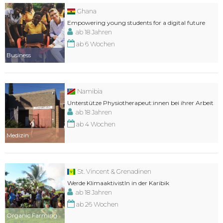
Ghana
Empowering young students for a digital future
ab 18 Jahren
ab 6 Wochen
Business
Namibia
Unterstütze Physiotherapeut:innen bei ihrer Arbeit
ab 18 Jahren
ab 4 Wochen
Medizin
St. Vincent & Grenadinen
Werde KlimaaktivistIn in der Karibik
ab 18 Jahren
ab 26 Wochen
Organic Farming