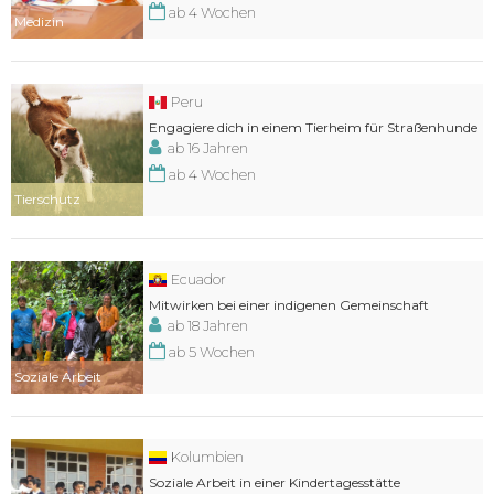
ab 4 Wochen
Medizin
Peru
Engagiere dich in einem Tierheim für Straßenhunde
ab 16 Jahren
ab 4 Wochen
Tierschutz
Ecuador
Mitwirken bei einer indigenen Gemeinschaft
ab 18 Jahren
ab 5 Wochen
Soziale Arbeit
Kolumbien
Soziale Arbeit in einer Kindertagesstätte