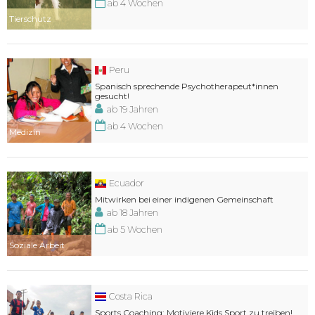
ab 4 Wochen
Tierschutz
Peru
Spanisch sprechende Psychotherapeut*innen
gesucht!
ab 19 Jahren
ab 4 Wochen
Medizin
Ecuador
Mitwirken bei einer indigenen Gemeinschaft
ab 18 Jahren
ab 5 Wochen
Soziale Arbeit
Costa Rica
Sports Coaching: Motiviere Kids Sport zu treiben!