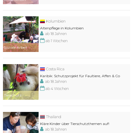
Kolumbien
Altenpflege in Kolumbien
ab 18 Jahren
ab 1 Wochen
Soziale Arbeit
Costa Rica
Karibik: Schutzprojekt für Faultiere, Affen & Co
ab 18 Jahren
ab 4 Wochen
Tierschutz
Thailand
Kläre Kinder über Tierschutzthemen auf!
ab 18 Jahren