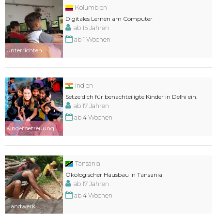
Kolumbien
Digitales Lernen am Computer
ab 15 Jahren
ab 1 Wochen
Unterrichten
Indien
Setze dich für benachteiligte Kinder in Delhi ein.
ab 17 Jahren
ab 4 Wochen
Kinderbetreuung
Tansania
Ökologischer Hausbau in Tansania
ab 17 Jahren
ab 4 Wochen
Handwerk