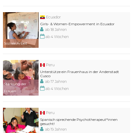
Ecuador
Girls- & Women-Empowerment in Ecuador
ab 18 Jahren
ab 4 Wochen
Soziale Arbeit
Peru
Unterstütze ein Frauenhaus in der Andenstadt
Cusco
ab 17 Jahren
Stärkung der
ab 4 Wochen
Frauen
Peru
Spanisch sprechende Psychotherapeut*innen
gesucht!
ab 19 Jahren