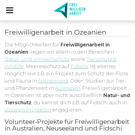
Freiwilligenarbeit in Ozeanien
Die Möglichkeiten für
Freiwilligenarbeit in
Ozeanien
liegen vor allem in den Bereichen
Natur- und Umweltschutz
sowie
Tierschutz &
Wildlife
. Meeresschutz auf
Fidschi
ist ebenso
möglich wie z.B. ein Projekt zum Schutz der Flora
und Fauna in
Neuseeland
. Oder: Studien zur Tier-
und Pflanzenwelt in
Australien
. Freiwilligenarbeit
in Ozeanien ist aber nicht auschließlich
Natur- und
Tierschutz
, du kannst dich z.B. auf Fidschi auch in
sozialen Projekten
engagieren.
Volunteer-Projekte für Freiwilligenarbeit
in Australien, Neuseeland und Fidschi